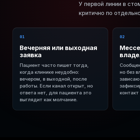
У первой линии в сто
критично по отдельно
01
02
Вечерняя или выходная
Мессе
заявка
владе
Пациент часто пишет тогда,
Сообщен
когда клинике неудобно:
но без 
вечером, в выходной, после
зависаю
работы. Если канал открыт, но
зафикси
ответа нет, для пациента это
контакт
выглядит как молчание.