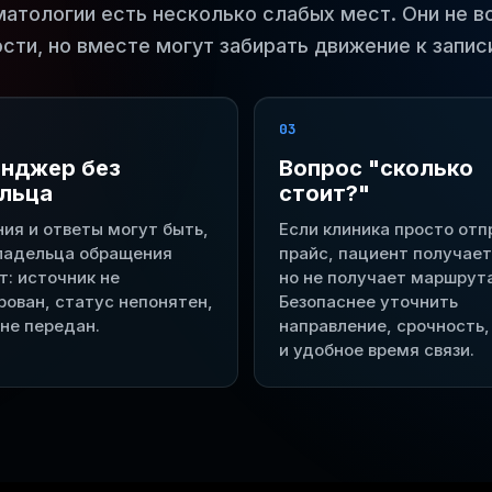
матологии есть несколько слабых мест. Они не в
сти, но вместе могут забирать движение к запис
03
нджер без
Вопрос "сколько
льца
стоит?"
ия и ответы могут быть,
Если клиника просто отп
владельца обращения
прайс, пациент получает
т: источник не
но не получает маршрута
рован, статус непонятен,
Безопаснее уточнить
 не передан.
направление, срочность,
и удобное время связи.