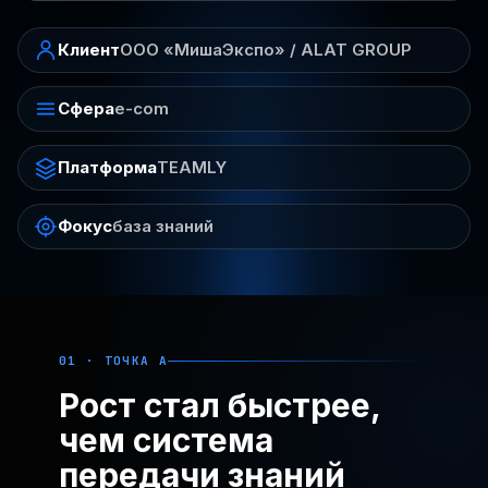
Клиент
ООО «МишаЭкспо» / ALAT GROUP
Сфера
e-com
Платформа
TEAMLY
Фокус
база знаний
01 · ТОЧКА А
Рост стал быстрее,
чем система
передачи знаний