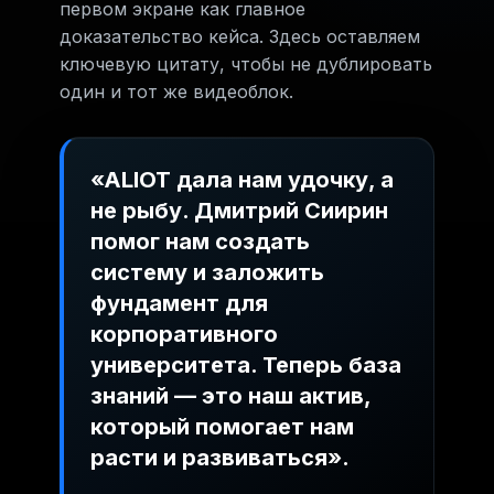
первом экране как главное
доказательство кейса. Здесь оставляем
ключевую цитату, чтобы не дублировать
один и тот же видеоблок.
«ALIOT дала нам удочку, а
не рыбу. Дмитрий Сиирин
Пример статьи / регламента:
после
помог нам создать
внедрения команда могла создавать
материалы самостоятельно, а не
систему и заложить
зависеть от разового наполнения базы.
фундамент для
корпоративного
университета. Теперь база
знаний — это наш актив,
который помогает нам
расти и развиваться».